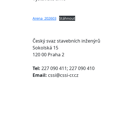
Arena_202603
Stáhnout
Český svaz stavebních inženýrů
Sokolská 15
120 00 Praha 2
Tel:
227 090 411; 227 090 410
Email:
cssi@cssi-cr.cz