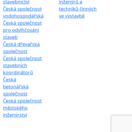
stavebnictví
inženýrů a
Česká společnost
techniků činných
vodohospodářská
ve výstavbě
Česká společnost
pro odvlhčování
staveb
Česká dřevařská
společnost
Česká společnost
stavebních
koordinátorů
Česká
betonářská
společnost
Česká společnost
městského
inženýrství