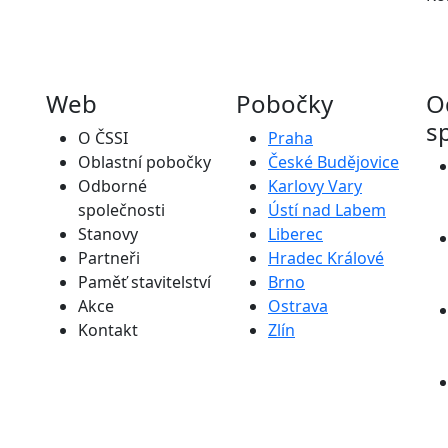
Web
Pobočky
O
s
O ČSSI
Praha
Oblastní pobočky
České Budějovice
Odborné
Karlovy Vary
společnosti
Ústí nad Labem
Stanovy
Liberec
Partneři
Hradec Králové
Paměť stavitelství
Brno
Akce
Ostrava
Kontakt
Zlín