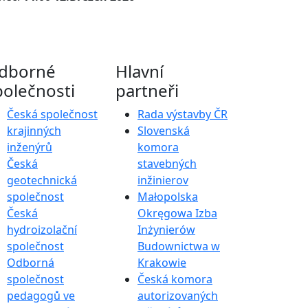
dborné
Hlavní
polečnosti
partneři
Česká společnost
Rada výstavby ČR
krajinných
Slovenská
inženýrů
komora
Česká
stavebných
geotechnická
inžinierov
společnost
Małopolska
Česká
Okręgowa Izba
hydroizolační
Inżynierów
společnost
Budownictwa w
Odborná
Krakowie
společnost
Česká komora
pedagogů ve
autorizovaných