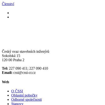
Členství
Český svaz stavebních inženýrů
Sokolská 15
120 00 Praha 2
Tel:
227 090 411; 227 090 410
Email:
cssi@cssi-cr.cz
Web
O ČSSI
Oblastní pobočky
Odborné společnosti
Stanovy