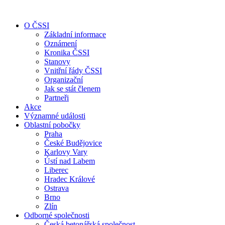
O ČSSI
Základní informace
Oznámení
Kronika ČSSI
Stanovy
Vnitřní řády ČSSI
Organizační
Jak se stát členem
Partneři
Akce
Významné události
Oblastní pobočky
Praha
České Budějovice
Karlovy Vary
Ústí nad Labem
Liberec
Hradec Králové
Ostrava
Brno
Zlín
Odborné společnosti
Česká betonářská společnost