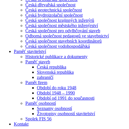
Česká dřevařská společnost
Česká geotechnická společnost
Česká hydroizolační společnost
Česká společnost krajinných inženýrů
Česká společnost městského inženýrství
Česká společnost pro odvlhčování staveb
Odborná společnost pedagogů ve stavebnictví
Česká společnost stavebních koordinátorů
Česká společnost vodohospodářská
Paměť stavitelství
Historické publikace a dokumenty
Paměť staveb
Česká republika
Slovenská republika
zahraničí
Pamět firem
Období do roku 1948
Období 1948 – 1990
Období od 1991 do současnosti
Paměť osobností
Seznamy osobností
Životopisy osobností stavitelství
Spolek FIS 56
Kontakt