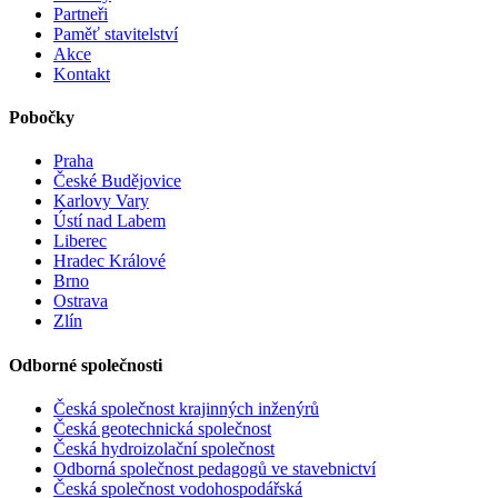
Partneři
Paměť stavitelství
Akce
Kontakt
Pobočky
Praha
České Budějovice
Karlovy Vary
Ústí nad Labem
Liberec
Hradec Králové
Brno
Ostrava
Zlín
Odborné společnosti
Česká společnost krajinných inženýrů
Česká geotechnická společnost
Česká hydroizolační společnost
Odborná společnost pedagogů ve stavebnictví
Česká společnost vodohospodářská