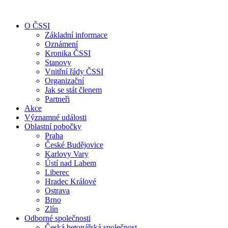
O ČSSI
Základní informace
Oznámení
Kronika ČSSI
Stanovy
Vnitřní řády ČSSI
Organizační
Jak se stát členem
Partneři
Akce
Významné události
Oblastní pobočky
Praha
České Budějovice
Karlovy Vary
Ústí nad Labem
Liberec
Hradec Králové
Ostrava
Brno
Zlín
Odborné společnosti
Česká betonářská společnost