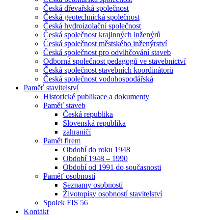
Česká dřevařská společnost
Česká geotechnická společnost
Česká hydroizolační společnost
Česká společnost krajinných inženýrů
Česká společnost městského inženýrství
Česká společnost pro odvlhčování staveb
Odborná společnost pedagogů ve stavebnictví
Česká společnost stavebních koordinátorů
Česká společnost vodohospodářská
Paměť stavitelství
Historické publikace a dokumenty
Paměť staveb
Česká republika
Slovenská republika
zahraničí
Pamět firem
Období do roku 1948
Období 1948 – 1990
Období od 1991 do současnosti
Paměť osobností
Seznamy osobností
Životopisy osobností stavitelství
Spolek FIS 56
Kontakt